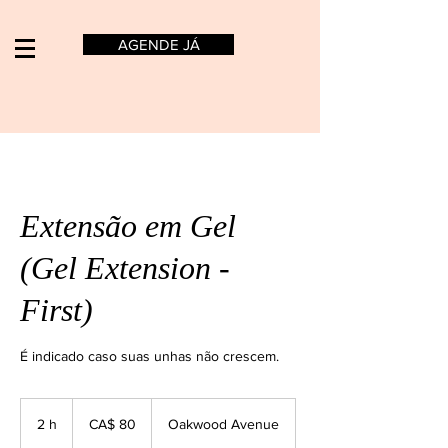
AGENDE JÁ
Extensão em Gel
(Gel Extension -
First)
É indicado caso suas unhas não crescem.
80
Dólares
2 h
2
CA$ 80
Oakwood Avenue
canadenses
h