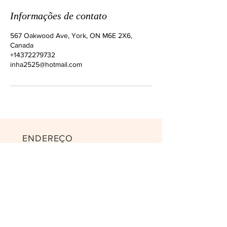
Informações de contato
567 Oakwood Ave, York, ON M6E 2X6,
Canada
+14372279732
inha2525@hotmail.com
ENDEREÇO
567 Oakwood Ave
York, ON M6E 2X6, Canada
CONTATO
WhatsApp:
(437) 227-9732